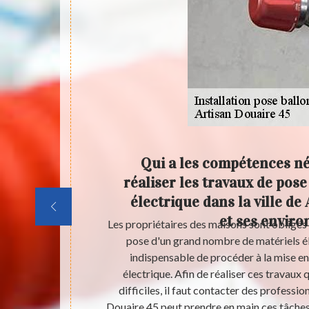
s d'eau
Qui a les compétences n
 Chatel
réaliser les travaux de pose
électrique dans la ville de
et ses enviro
disposer d'eau
Les propriétaires des maisons sont obligés 
er à la mise en
pose d'un grand nombre de matériels élec
es travaux qui
indispensable de procéder à la mise en
s important de
électrique. Afin de réaliser ces travaux 
pour réaliser
difficiles, il faut contacter des professio
tacter un
Douaire 45 peut prendre en main ces tâches 