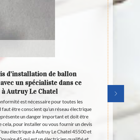
s d’installation de ballon
Trouve
 avec un spécialiste dans ce
ballo
à Autruy Le Chatel
nformité est nécessaire pour toutes les
Au cas où vou
l faut être conscient qu’un réseau électrique
chez vous, voi
représente un danger important et doit être
cas de 
e cela, pour installer ou vous fournir un devis
professionnel
'eau électrique à Autruy Le Chatel 45500 et
ses régions
Douaire 45 qui est un électricien qualifié et
installer