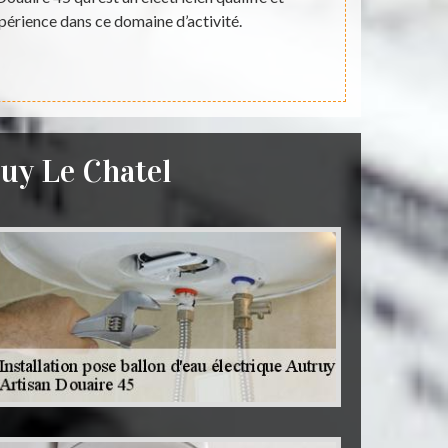
périence dans ce domaine d’activité.
électrique d
car c’est u
ruy Le Chatel