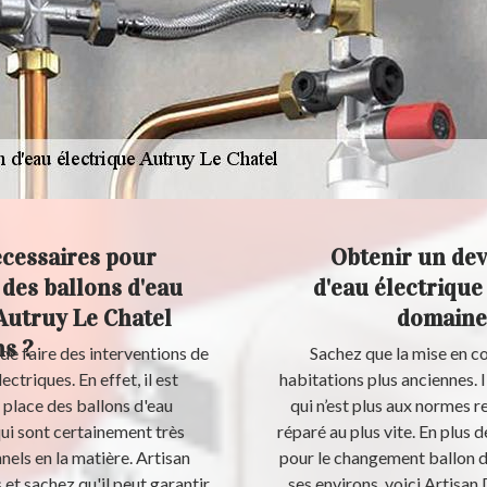
écessaires pour
Obtenir un devi
 des ballons d'eau
d'eau électrique
 Autruy Le Chatel
domaine 
ns ?
de faire des interventions de
Sachez que la mise en co
triques. En effet, il est
habitations plus anciennes. I
 place des ballons d'eau
qui n’est plus aux normes 
qui sont certainement très
réparé au plus vite. En plus d
nnels en la matière. Artisan
pour le changement ballon d
et sachez qu'il peut garantir
ses environs, voici Artisan 