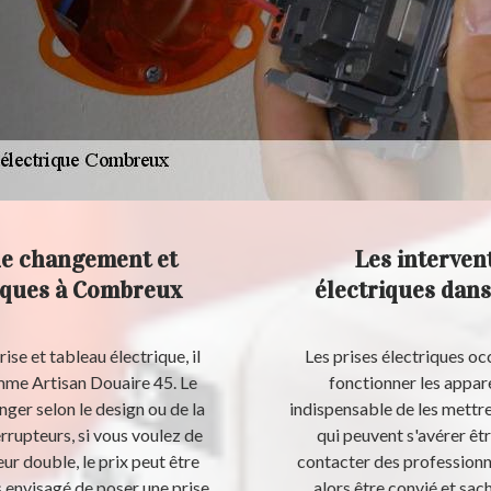
 de changement et
Les interven
riques à Combreux
électriques dans
se et tableau électrique, il
Les prises électriques oc
omme Artisan Douaire 45. Le
fonctionner les appare
nger selon le design ou de la
indispensable de les mettre
rrupteurs, si vous voulez de
qui peuvent s'avérer être
eur double, le prix peut être
contacter des professionne
s envisagé de poser une prise
alors être convié et sac