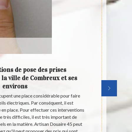
tions de pose des prises
Le
 la ville de Combreux et ses
électr
environs
cupent une place considérable pour faire
Les prises
ils électriques. Par conséquent, il est
d'énergie. En
 en place. Pour effectuer ces interventions
ce cas, il
 très difficiles, il est très important de
intervention
ls en la matière. Artisan Douaire 45 peut
des profess
hez qu'il peut proposer des prix qui sont
main ces inte