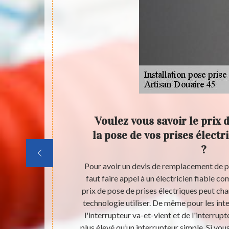
ents de
Voulez vous savoir le prix
 à un
la pose de vos prises élect
reux
?
rique peut
Pour avoir un devis de remplacement de pri
 de prise
faut faire appel à un électricien fiable c
 qui vont avec.
prix de pose de prises électriques peut cha
 en état va
technologie utiliser. De même pour les inte
s usées, des
l'interrupteur va-et-vient et de l'interrupt
ituation,
plus élevé qu’un interrupteur simple. Si vou