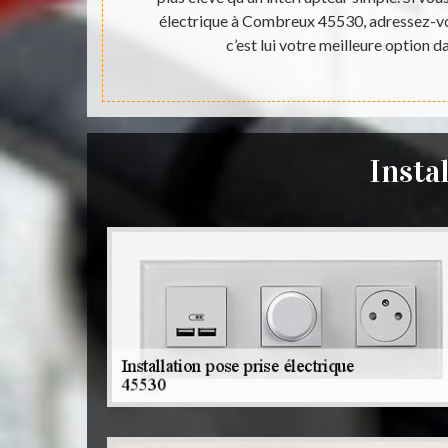
r de nombreux
électrique à Combreux 45530, adressez-vo
ux 45530 pour
c’est lui votre meilleure option d
Insta