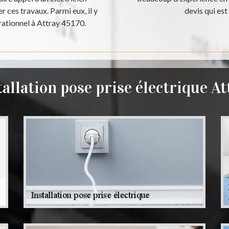
er ces travaux. Parmi eux, il y
devis qui es
rationnel à Attray 45170.
tallation pose prise électrique At