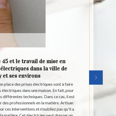
45 et le travail de mise en
Artisa
électriques dans la ville de
place 
y et ses environs
n place des prises électriques sont à faire
Des interve
s électriques dans une maison. En fait, pour
électriq
les différentes techniques. Dans ce cas, il est
indispensab
 des professionnels en la matière. Artisan
place des pr
r ces interventions et n'oubliez pas qu'il a
contacter des
a matière. Cet électricien peut dresser un
convié et sa