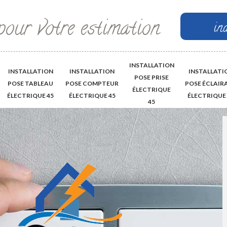
pour votre estimation
in
INSTALLATION
INSTALLATION
INSTALLATION
INSTALLATI
POSE PRISE
POSE TABLEAU
POSE COMPTEUR
POSE ÉCLAIR
ÉLECTRIQUE
ÉLECTRIQUE 45
ÉLECTRIQUE 45
ÉLECTRIQUE 
45