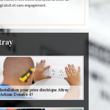
t gratuit et sans engagement.
N'oubli
tray