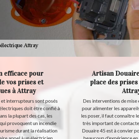
n efficace pour
Artisan Douaire 
de vos prises et
place des prises 
ues à Attray
Attra
s et interrupteurs sont posés
Des interventions de mise e
électriques doit être confié à
pour alimenter les appareil
ans la plupart des cas, les
les poser, il faut connaître 
 qui provoquent un incendie
très important de contacter
urisme durant la réalisation
Douaire 45 est à convier pou
aire appel à un électricien
beaucoup d'expérience en l