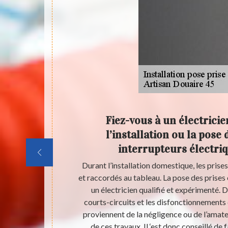
allant
Fiez-vous à un électricie
ttray
l’installation ou la pose 
interrupteurs électriq
ndre votre
Durant l’installation domestique, les prise
ues, une mise
et raccordés au tableau. La pose des prises 
ravaux de
un électricien qualifié et expérimenté. D
cessaires. En
courts-circuits et les disfonctionnements
achez que la
proviennent de la négligence ou de l’amate
ampères, la
de ces travaux. Il ‘est donc conseillé de f