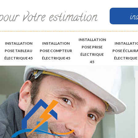
pour votre estimation
in
INSTALLATION
INSTALLATION
INSTALLATION
INSTALLATI
POSE PRISE
POSE TABLEAU
POSE COMPTEUR
POSE ÉCLAIR
ÉLECTRIQUE
ÉLECTRIQUE 45
ÉLECTRIQUE 45
ÉLECTRIQUE 
45