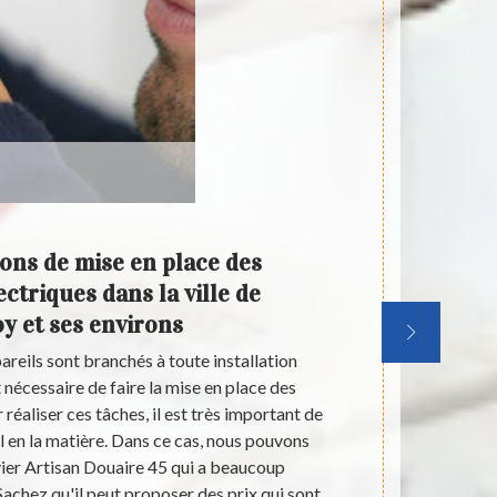
ions de mise en place des
L
ctriques dans la ville de
élect
y et ses environs
reils sont branchés à toute installation
Un grand no
st nécessaire de faire la mise en place des
électriques
réaliser ces tâches, il est très important de
travaux de mi
 en la matière. Dans ce cas, nous pouvons
il est indis
vier Artisan Douaire 45 qui a beaucoup
nous pouv
Sachez qu'il peut proposer des prix qui sont
beaucoup d