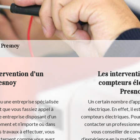
tervention d’un
Les intervent
resnoy
compteurs éle
Presno
ou une entreprise spécialisée
Un certain nombre d'appa
t que vous fassiez appel à
électrique. En effet, il e
e entreprise disposant d'un
compteurs électriques. Pour 
moment et n’importe où dans
contacter un professionnel
s travaux à effectuer, vous
vous conseiller de con
exactement comme vous avez
d'expérience en la matière. 