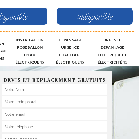
disponible
indisponible
INSTALLATION
DÉPANNAGE
URGENCE
ON
POSE BALLON
URGENCE
DÉPANNAGE
AGE
D'EAU
CHAUFFAGE
ÉLECTRIQUE ET
45
ÉLECTRIQUE 45
ÉLECTRIQUE45
ÉLECTRICITÉ 45
DEVIS ET DÉPLACEMENT GRATUITS