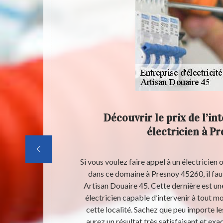
bleaux
Découvrir le prix de l’in
et ses
électricien à P
s importants
Si vous voulez faire appel à un électricien 
essaire de les
dans ce domaine à Presnoy 45260, il fau
rès difficiles,
Artisan Douaire 45. Cette dernière est un
tière. Artisan
électricien capable d’intervenir à tout 
proposer des
cette localité. Sachez que peu importe le
devis qui est
aurez un résultat très satisfaisant et 