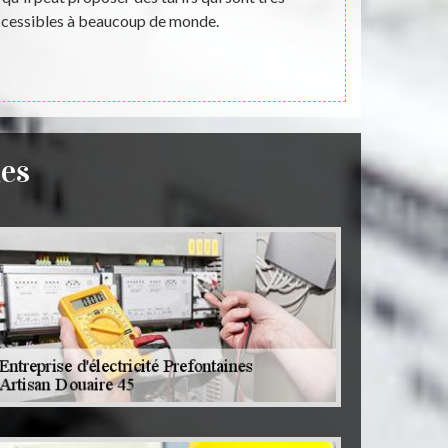
accessibles à beaucoup de monde.
très abordabl
nes