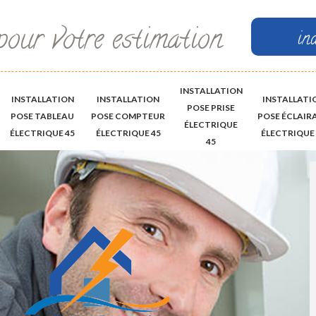
pour votre estimation
in
INSTALLATION
INSTALLATION
INSTALLATION
INSTALLATI
POSE PRISE
POSE TABLEAU
POSE COMPTEUR
POSE ÉCLAIR
ÉLECTRIQUE
ÉLECTRIQUE 45
ÉLECTRIQUE 45
ÉLECTRIQUE 
45