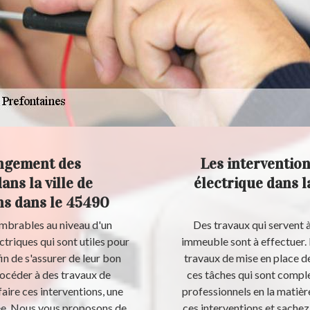
angement des
Les intervention
ns la ville de
électrique dans la
ns dans le 45490
ombrables au niveau d'un
Des travaux qui servent à
ctriques qui sont utiles pour
immeuble sont à effectuer. E
in de s'assurer de leur bon
travaux de mise en place de
rocéder à des travaux de
ces tâches qui sont comple
ire ces interventions, une
professionnels en la matièr
tée. Nous vous proposons de
ces interventions et sachez 