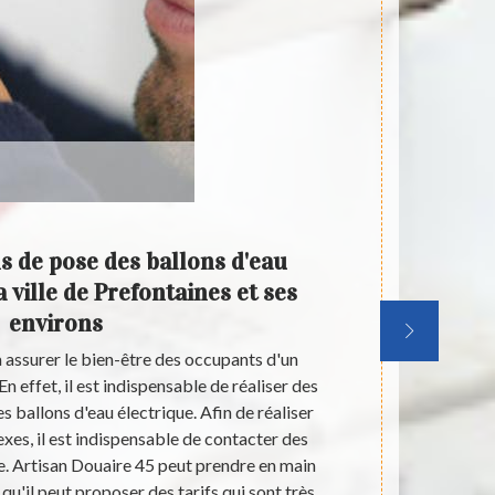
s de pose des ballons d'eau
Artis
 ville de Prefontaines et ses
mise 
environs
dans l
 assurer le bien-être des occupants d'un
Les ballons 
n effet, il est indispensable de réaliser des
de l'eau chau
s ballons d'eau électrique. Afin de réaliser
mise en place
xes, il est indispensable de contacter des
matière. Pa
e. Artisan Douaire 45 peut prendre en main
Douaire 
qu'il peut proposer des tarifs qui sont très
d'expérience 