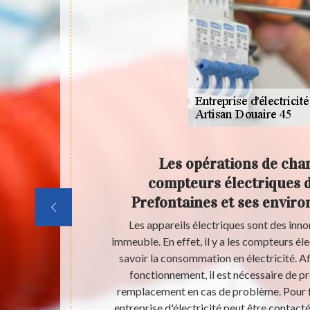
nt avec
Les opérations de ch
é d’un
compteurs électriques da
Prefontaines et ses enviro
tricien est
Les appareils électriques sont des inn
ncernant son
immeuble. En effet, il y a les compteurs éle
qui a des
savoir la consommation en électricité. Af
x. Artisan
fonctionnement, il est nécessaire de p
éaliser des
remplacement en cas de problème. Pour fa
 est toujours
entreprise d'électricité peut être contac