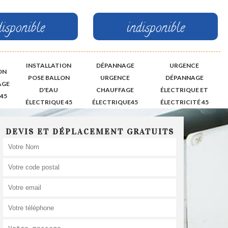
disponible
indisponible
INSTALLATION
DÉPANNAGE
URGENCE
ON
POSE BALLON
URGENCE
DÉPANNAGE
AGE
D'EAU
CHAUFFAGE
ÉLECTRIQUE ET
45
ÉLECTRIQUE 45
ÉLECTRIQUE45
ÉLECTRICITÉ 45
DEVIS ET DÉPLACEMENT GRATUITS