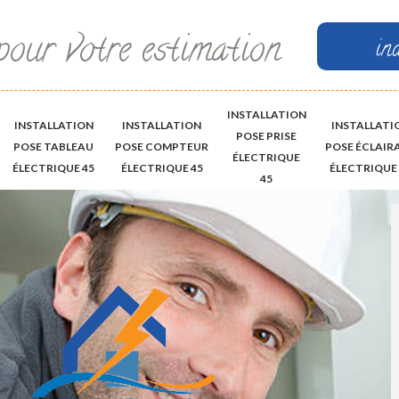
pour votre estimation
in
INSTALLATION
INSTALLATION
INSTALLATION
INSTALLATI
POSE PRISE
POSE TABLEAU
POSE COMPTEUR
POSE ÉCLAIR
ÉLECTRIQUE
ÉLECTRIQUE 45
ÉLECTRIQUE 45
ÉLECTRIQUE 
45