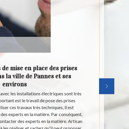
 de mise en place des prises
Les
s la ville de Pannes et ses
élec
environs
avec les installations électriques sont très
Les insta
ortant est le travail de pose des prises
matériels et 
liser ces travaux très techniques, il est
place des 
des experts en la matière. Par conséquent,
difficiles, i
ntacter des experts en la matière. Artisan
matière. A
 les réaliser et sachez qu'il peut proposer
proposer des 