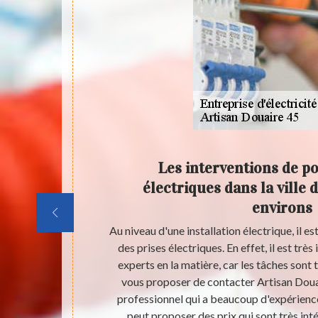
llons
Les interventions de po
s et ses
électriques dans la ville 
environs
nt d'une
Au niveau d'une installation électrique, il es
Ils peuvent
des prises électriques. En effet, il est tr
dispensable de
experts en la matière, car les tâches sont tr
eils. Afin de
vous proposer de contacter Artisan Douair
e vous adresser
professionnel qui a beaucoup d'expérience
en charger et
peut proposer des prix qui sont très int