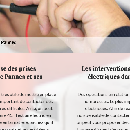
se des prises
Les interventions
de Pannes et ses
électriques dan
t très utile de mettre en place
Des opérations en relation 
ès important de contacter des
nombreuses. Le plus imp
ès difficiles. Ainsi, on peut
électriques. Afin de réa
e 45. Il est un électricien
indispensable de contacter 
 en la matière. Sachez qu'il
on peut vous proposer de co
éressants et accessibles à
Douaire 45 peut s'engager à