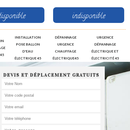
disponible
indisponible
INSTALLATION
DÉPANNAGE
URGENCE
ON
POSE BALLON
URGENCE
DÉPANNAGE
AGE
D'EAU
CHAUFFAGE
ÉLECTRIQUE ET
45
ÉLECTRIQUE 45
ÉLECTRIQUE45
ÉLECTRICITÉ 45
DEVIS ET DÉPLACEMENT GRATUITS