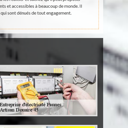
sants et accessibles à beaucoup de monde. Il
totaleme
s qui sont dénués de tout engagement.
i