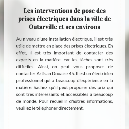
des
Les interventions de pose des
Le
le de
prises électriques dans la ville de
ns le
Outarville et ses environs
Au niveau d'une installation électrique, il est très
L'éle
utile de mettre en place des prises électriques. En
défai
tionner
effet, il est très important de contacter des
instal
essaire
experts en la matière, car les tâches sont très
procéd
ques. En
difficiles. Ainsi, on peut vous proposer de
Pour 
iance à
contacter Artisan Douaire 45. Il est un électricien
diffi
quises.
professionnel qui a beaucoup d'expérience en la
profes
ntacter
matière. Sachez qu'il peut proposer des prix qui
propos
aire 45
sont très intéressants et accessibles à beaucoup
matièr
il peut
de monde. Pour recueillir d'autres informations,
ces in
nts et
veuillez le téléphoner directement.
des tar
e aussi