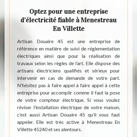
Optez pour une entreprise
Les 
les
d’électricité fiable à Menestreau
des 
es
En Villette
de 
à
Artisan Douaire 45 est une entreprise de
 le
référence en matière de suivi de réglementation
Des op
électriques ainsi que pour la réalisation de
élect
travaux selon les règles de l’art. Elle dispose des
impor
ttre en
artisans électriciens qualifiés et sérieux pour
électr
st très
intervenir en cas de demande de votre part.
techni
ace des
N’hésitez pas à faire appel à faire appel à cette
expert
cile de
entreprise pour accomplir comme il faut la pose
vous p
 indiqué
de votre compteur électrique. Si vous voulez
matièr
er des
réviser l’installation électrique de votre maison,
réalis
pouvons
c’est aussi Artisan Douaire 45 qu’il vous faut
qui so
rtisan
appeler. Elle est très active à Menestreau En
de mon
nté. Il
Villette 45240 et ses alentours.
dénués
és pour