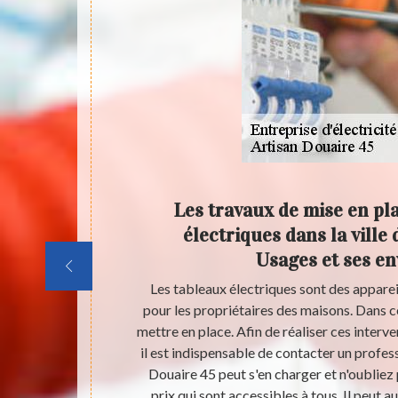
prises
Les travaux de mise en pl
y Les
électriques dans la ville
Usages et ses en
stallations
Les tableaux électriques sont des apparei
e des prises
pour les propriétaires des maisons. Dans ce 
s interventions
mettre en place. Afin de réaliser ces interven
rts pour les
il est indispensable de contacter un profess
 qu'il peut
Douaire 45 peut s'en charger et n'oubliez 
les à beaucoup
prix qui sont accessibles à tous. Il peut a