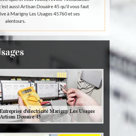
’est aussi Artisan Douaire 45 qu’il vous faut
domestique
active à Marigny Les Usages 45760 et ses
vous pouvez f
alentours.
Usages