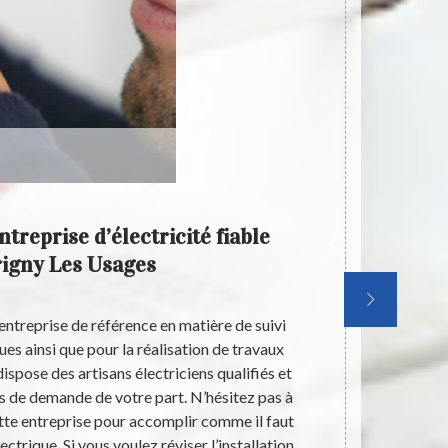
treprise d’électricité fiable
Que f
igny Les Usages
réalis
entreprise de référence en matière de suivi
Pour trouver 
es ainsi que pour la réalisation de travaux
création de 
e dispose des artisans électriciens qualifiés et
une entrepr
as de demande de votre part. N’hésitez pas à
depuis des a
cette entreprise pour accomplir comme il faut
être d'une a
ctrique. Si vous voulez réviser l’installation
de vos trava