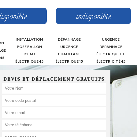
disponible
indisponible
INSTALLATION
DÉPANNAGE
URGENCE
ON
POSE BALLON
URGENCE
DÉPANNAGE
AGE
D'EAU
CHAUFFAGE
ÉLECTRIQUE ET
45
ÉLECTRIQUE 45
ÉLECTRIQUE45
ÉLECTRICITÉ 45
DEVIS ET DÉPLACEMENT GRATUITS