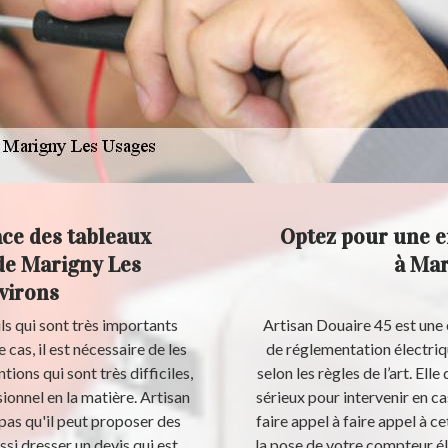
ace des tableaux
Optez pour une en
 de Marigny Les
à Mar
virons
ls qui sont très importants
Artisan Douaire 45 est une 
cas, il est nécessaire de les
de réglementation électriqu
tions qui sont très difficiles,
selon les règles de l’art. Ell
ionnel en la matière. Artisan
sérieux pour intervenir en c
pas qu'il peut proposer des
faire appel à faire appel à 
ussi dresser un devis qui est
la pose de votre compteur éle