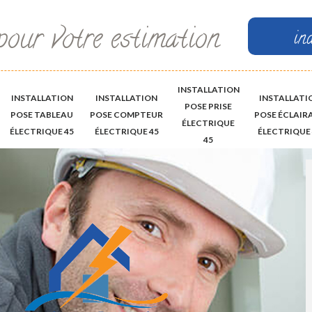
pour votre estimation
in
INSTALLATION
INSTALLATION
INSTALLATION
INSTALLATI
POSE PRISE
POSE TABLEAU
POSE COMPTEUR
POSE ÉCLAIR
ÉLECTRIQUE
ÉLECTRIQUE 45
ÉLECTRIQUE 45
ÉLECTRIQUE 
45