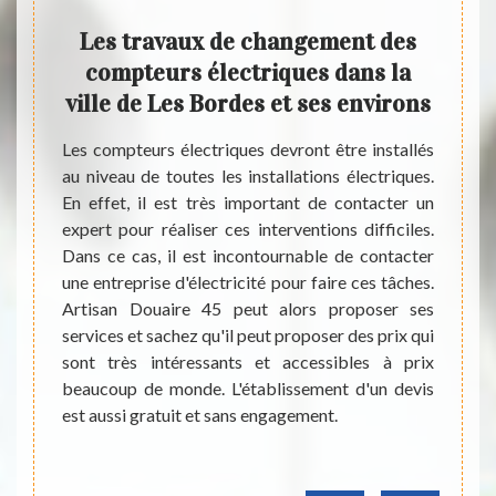
t des
Les travaux de changement des
Le
 la
compteurs électriques dans la
pris
irons
ville de Les Bordes et ses environs
Les compteurs électriques devront être installés
Au nive
au niveau de toutes les installations électriques.
utile 
brables
En effet, il est très important de contacter un
effet,
y a les
expert pour réaliser ces interventions difficiles.
expert
 savoir
Dans ce cas, il est incontournable de contacter
diffi
assurer
une entreprise d'électricité pour faire ces tâches.
contac
aire de
Artisan Douaire 45 peut alors proposer ses
profes
 en cas
services et sachez qu'il peut proposer des prix qui
matièr
ns, une
sont très intéressants et accessibles à prix
sont t
e. Nous
beaucoup de monde. L'établissement d'un devis
de mon
rtisan
est aussi gratuit et sans engagement.
veuill
e en la