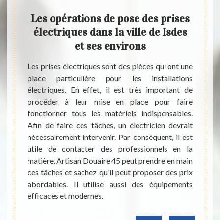
e
Les opérations de pose des prises
L
s
électriques dans la ville de Isdes
Dou
et ses environs
des 
ise de
ntation
Les prises électriques sont des pièces qui ont une
tion de
place particulière pour les installations
Les sp
ose des
électriques. En effet, il est très important de
électr
ux pour
procéder à leur mise en place pour faire
effet,
 part.
fonctionner tous les matériels indispensables.
interve
à cette
Afin de faire ces tâches, un électricien devrait
contac
la pose
nécessairement intervenir. Par conséquent, il est
peut
 voulez
utile de contacter des professionnels en la
profes
maison,
matière. Artisan Douaire 45 peut prendre en main
peut 
us faut
ces tâches et sachez qu'il peut proposer des prix
élect
 et ses
abordables. Il utilise aussi des équipements
d'expé
efficaces et modernes.
propos
tous.