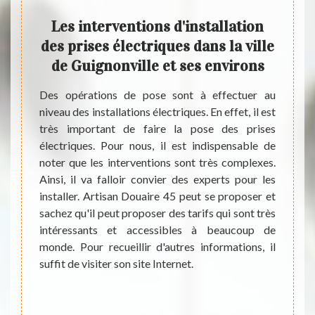
place
Les interventions d'installation
ns la
des prises électriques dans la ville
d’él
s
de Guignonville et ses environs
Artis
référe
Des opérations de pose sont à effectuer au
électr
niveau des installations électriques. En effet, il est
 garder
travau
très important de faire la pose des prises
 effet,
artisa
électriques. Pour nous, il est indispensable de
Afin de
inter
noter que les interventions sont très complexes.
ontacter
N’hési
Ainsi, il va falloir convier des experts pour les
on peut
entrep
installer. Artisan Douaire 45 peut se proposer et
rtisan
de vot
sachez qu'il peut proposer des tarifs qui sont très
e en la
révise
intéressants et accessibles à beaucoup de
ements
c’est 
monde. Pour recueillir d'autres informations, il
phoner
appele
suffit de visiter son site Internet.
 qui ne
et ses 
rgent.