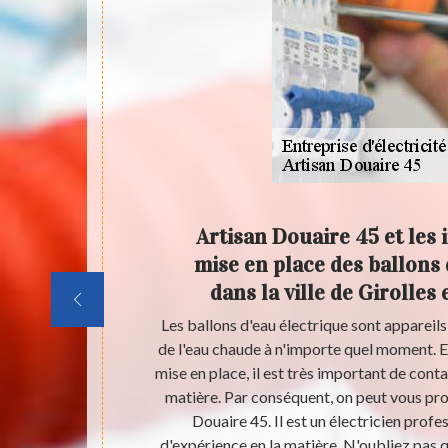
45 pour
Artisan Douaire 45 et les 
le de
mise en place des ballons 
dans la ville de Girolles 
qu'il faut
Les ballons d'eau électrique sont appareil
réaliser ces
de l'eau chaude à n'importe quel moment. E
ntacter un
mise en place, il est très important de cont
 de contacter
matière. Par conséquent, on peut vous pr
rendre en main
Douaire 45. Il est un électricien prof
beaucoup
d'expérience en la matière. N'oubliez pas q