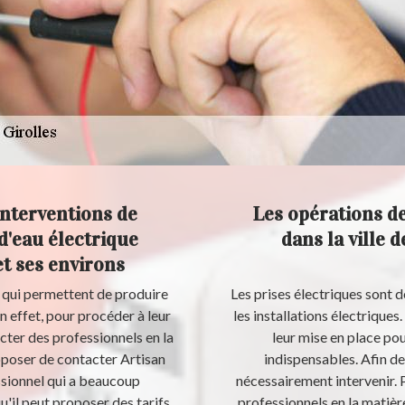
interventions de
Les opérations de
d'eau électrique
dans la ville 
et ses environs
s qui permettent de produire
Les prises électriques sont d
n effet, pour procéder à leur
les installations électriques.
acter des professionnels en la
leur mise en place pou
oposer de contacter Artisan
indispensables. Afin de 
essionnel qui a beaucoup
nécessairement intervenir. P
u'il peut proposer des tarifs
professionnels en la matièr