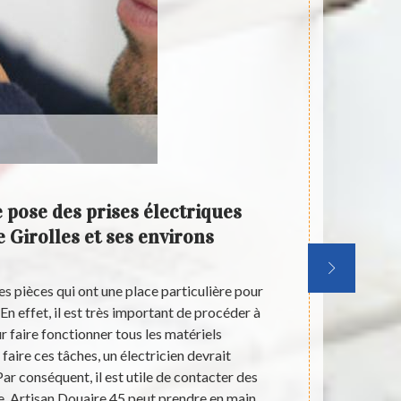
 pose des prises électriques
Les i
de Girolles et ses environs
élec
es pièces qui ont une place particulière pour
Des travau
 En effet, il est très important de procéder à
immeuble sont
r faire fonctionner tous les matériels
travaux de m
faire ces tâches, un électricien devrait
ces tâches 
ar conséquent, il est utile de contacter des
professionne
e. Artisan Douaire 45 peut prendre en main
ces interven