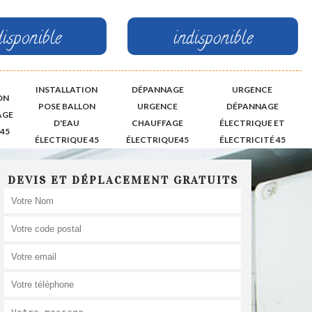
disponible
indisponible
INSTALLATION
DÉPANNAGE
URGENCE
ON
POSE BALLON
URGENCE
DÉPANNAGE
AGE
D'EAU
CHAUFFAGE
ÉLECTRIQUE ET
45
ÉLECTRIQUE 45
ÉLECTRIQUE45
ÉLECTRICITÉ 45
DEVIS ET DÉPLACEMENT GRATUITS