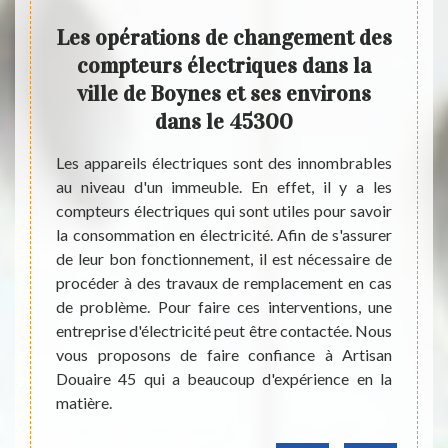
n
Les opérations de changement des
Les
os
compteurs électriques dans la
bal
ville de Boynes et ses environs
vi
dans le 45300
our vos
Les ba
 ou une
sont 
Les appareils électriques sont des innombrables
est une
occupa
au niveau d'un immeuble. En effet, il y a les
 Boynes
de l'e
compteurs électriques qui sont utiles pour savoir
e d’un
indisp
la consommation en électricité. Afin de s'assurer
ne aide
place 
de leur bon fonctionnement, il est nécessaire de
antir
ces tra
procéder à des travaux de remplacement en cas
ernant
vous a
de problème. Pour faire ces interventions, une
llation
Artisa
entreprise d'électricité peut être contactée. Nous
ent de
qu'il 
vous proposons de faire confiance à Artisan
 à lui.
access
Douaire 45 qui a beaucoup d'expérience en la
our vos
matière.