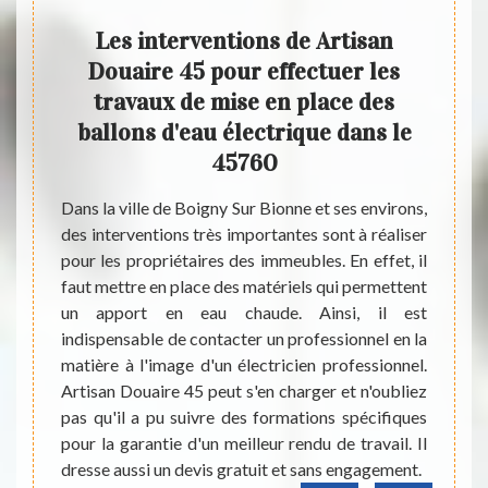
t des
Les interventions de Artisan
Les
 la
Douaire 45 pour effectuer les
tab
 ses
travaux de mise en place des
d
ballons d'eau électrique dans le
45760
brables
Les ta
y a les
sont t
Dans la ville de Boigny Sur Bionne et ses environs,
 savoir
maison
des interventions très importantes sont à réaliser
assurer
mettre
pour les propriétaires des immeubles. En effet, il
aire de
qui so
faut mettre en place des matériels qui permettent
 en cas
contac
un apport en eau chaude. Ainsi, il est
ns, une
Douair
indispensable de contacter un professionnel en la
e. Nous
peut p
matière à l'image d'un électricien professionnel.
rtisan
tous. I
Artisan Douaire 45 peut s'en charger et n'oubliez
e en la
et san
pas qu'il a pu suivre des formations spécifiques
pour la garantie d'un meilleur rendu de travail. Il
dresse aussi un devis gratuit et sans engagement.