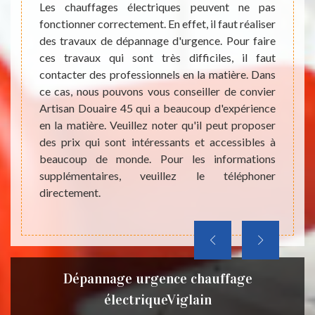
Les chauffages électriques peuvent ne pas
Les ch
fonctionner correctement. En effet, il faut réaliser
qui so
bles au
des travaux de dépannage d'urgence. Pour faire
Dans ce
r. Les
ces travaux qui sont très difficiles, il faut
Or, les
fet, il
contacter des professionnels en la matière. Dans
effect
issent
ce cas, nous pouvons vous conseiller de convier
des ex
ement.
Artisan Douaire 45 qui a beaucoup d'expérience
un éle
ce pour
en la matière. Veuillez noter qu'il peut proposer
ces in
ire ces
des prix qui sont intéressants et accessibles à
matéri
ntacter
beaucoup de monde. Pour les informations
bonne
Douaire
supplémentaires, veuillez le téléphoner
rense
il peut
directement.
direct
les et
Dépannage urgence chauffage
électriqueViglain