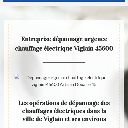
Entreprise dépannage urgence
chauffage électrique Viglain 45600
ge
Les opérations de dépannage des
Les
ges
chauffages électriques dans la
ch
glain
ville de Viglain et ses environs
vi