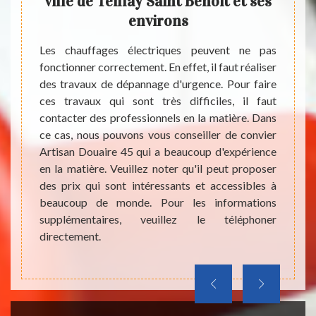
ns
ville de Teillay Saint Benoit et ses
vill
environs
aire au
es sont
Les chauffages électriques peuvent ne pas
Les pr
uffages
fonctionner correctement. En effet, il faut réaliser
que le
, il est
des travaux de dépannage d'urgence. Pour faire
fonct
ionnels
ces travaux qui sont très difficiles, il faut
nécess
ndre en
contacter des professionnels en la matière. Dans
ces ap
ser des
ce cas, nous pouvons vous conseiller de convier
est 
à tous.
Artisan Douaire 45 qui a beaucoup d'expérience
profes
aut lui
en la matière. Veuillez noter qu'il peut proposer
propo
n devis
des prix qui sont intéressants et accessibles à
Douair
beaucoup de monde. Pour les informations
peut v
supplémentaires, veuillez le téléphoner
sans e
directement.