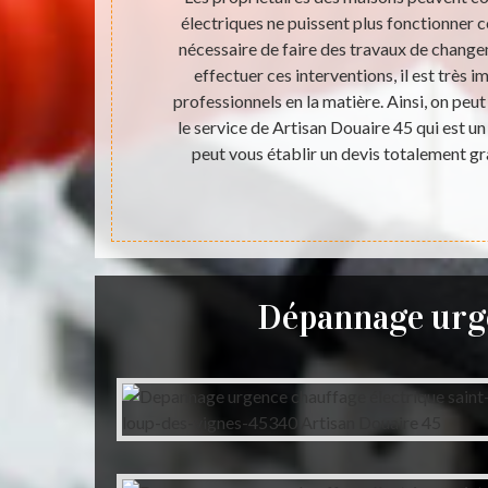
r le froid en
électriques ne puissent plus fonctionner co
ment. Il est
nécessaire de faire des travaux de change
Pour effectuer
effectuer ces interventions, il est très 
 la matière.
professionnels en la matière. Ainsi, on peu
qui a beaucoup
le service de Artisan Douaire 45 qui est un 
des tarifs
peut vous établir un devis totalement g
Dépannage urge