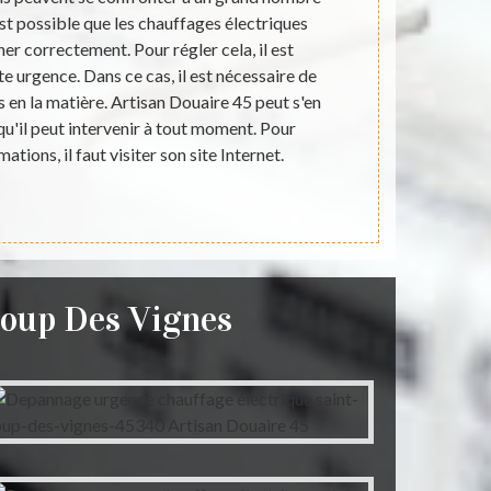
est possible que les chauffages électriques
que ce soit u
er correctement. Pour régler cela, il est
de quelque 
te urgence. Dans ce cas, il est nécessaire de
dépannage de
 en la matière. Artisan Douaire 45 peut s'en
électricien. 
qu'il peut intervenir à tout moment. Pour
entreprise s
mations, il faut visiter son site Internet.
Artisan Dou
votre par. Vo
v
Loup Des Vignes