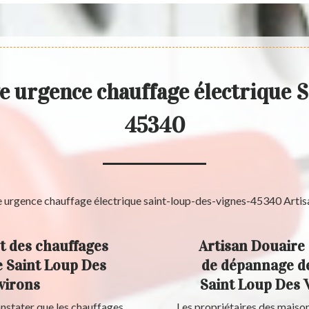
 urgence chauffage électrique 
45340
t des chauffages
Artisan Douaire 
de Saint Loup Des
de dépannage de
virons
Saint Loup Des 
nstater que les chauffages
Les propriétaires des maiso