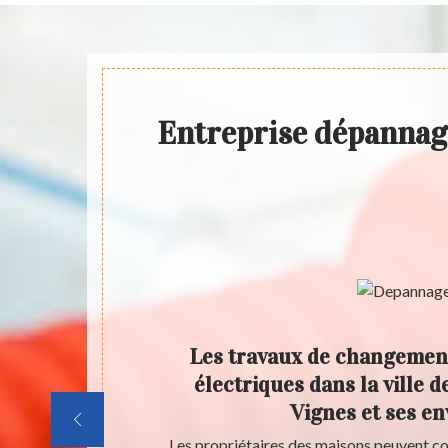
Entreprise dépannage
45 pour
Les travaux de changemen
es
électriques dans la ville 
e Saint
Vignes et ses en
s
ès importants
Les propriétaires des maisons peuvent co