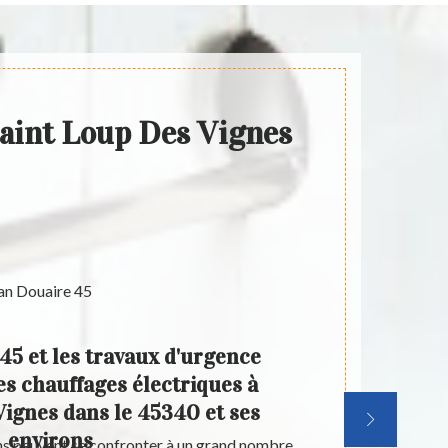
Saint Loup Des Vignes
45 et les travaux d'urgence
Optez
s chauffages électriques à
inte
Vignes dans le 45340 et ses
urgen
environs
ns peuvent se confronter à un grand nombre
Le métier d’él