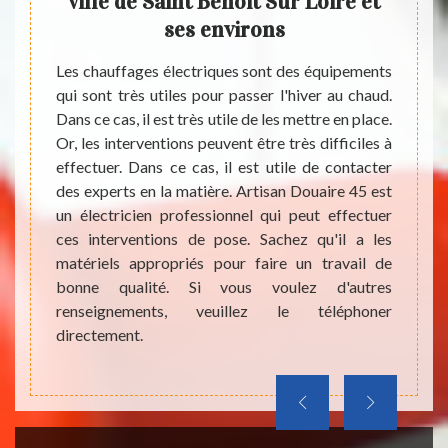
int
ville de Saint Benoit Sur Loire et
d
30 et
ses environs
ch
vil
Les chauffages électriques sont des équipements
qui sont très utiles pour passer l'hiver au chaud.
ent se
Dans ce cas, il est très utile de les mettre en place.
mes. En
La mul
Or, les interventions peuvent être très difficiles à
ffages
présent
effectuer. Dans ce cas, il est utile de contacter
ionner
En eff
des experts en la matière. Artisan Douaire 45 est
ossible
travau
un électricien professionnel qui peut effectuer
 il est
Il es
ces interventions de pose. Sachez qu'il a les
s en la
urgenc
matériels appropriés pour faire un travail de
rger et
très di
bonne qualité. Si vous voulez d'autres
moment.
en la
renseignements, veuillez le téléphoner
 visiter
charge
directement.
qui so