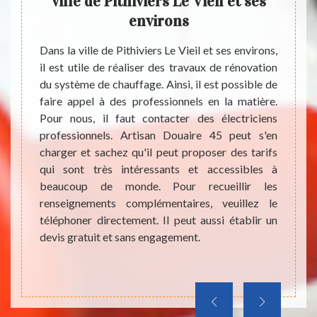
e
ville de Pithiviers Le Vieil et ses
d
irons
environs
ch
vil
bles au
Dans la ville de Pithiviers Le Vieil et ses environs,
r. Les
il est utile de réaliser des travaux de rénovation
fet, il
du système de chauffage. Ainsi, il est possible de
La mul
issent
faire appel à des professionnels en la matière.
présent
ement.
Pour nous, il faut contacter des électriciens
En eff
ce pour
professionnels. Artisan Douaire 45 peut s'en
travau
ire ces
charger et sachez qu'il peut proposer des tarifs
Il es
ntacter
qui sont très intéressants et accessibles à
urgenc
Douaire
beaucoup de monde. Pour recueillir les
très di
il peut
renseignements complémentaires, veuillez le
en la
les et
téléphoner directement. Il peut aussi établir un
charge
devis gratuit et sans engagement.
qui so