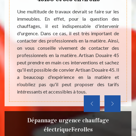
ntre le
meuble.
Une multitude de travaux devrait se faire sur les
Les ch
n place
immeubles. En effet, pour la question des
panne 
ser ces
chauffages, il est indispensable d'intervenir
dépan
 il est
d'urgence. Dans ce cas, il est très important de
interv
l en la
contacter des professionnels en la matière. Ainsi,
import
rger et
on vous conseille vivement de contacter des
matièr
nt très
professionnels en la matière. Artisan Douaire 45
ces in
oup de
peut prendre en main ces interventions et sachez
des pr
et sans
qu'il est possible de convier Artisan Douaire 45. Il
peut é
a beaucoup d'expérience en la matière et
sans e
n'oubliez pas qu'il peut proposer des tarifs
recueil
intéressants et accessibles à tous.
Dépannage urgence chauffage
électriqueFerolles