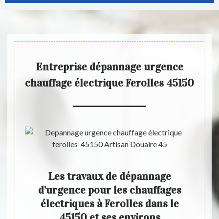
Entreprise dépannage urgence
chauffage électrique Ferolles 45150
lace
Les travaux de dépannage
Les
ns la
d'urgence pour les chauffages
l
rons
électriques à Ferolles dans le
45150 et ses environs