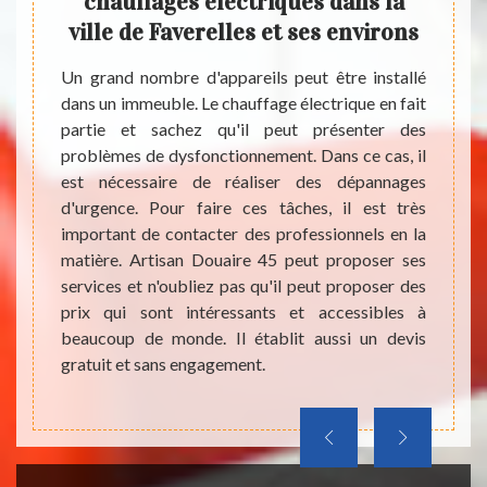
chauffages électriques dans la
éle
ses
ville de Faverelles et ses environs
Un grand nombre d'appareils peut être installé
Une mu
dans un immeuble. Le chauffage électrique en fait
immeu
es sont
partie et sachez qu'il peut présenter des
chauff
rgence.
problèmes de dysfonctionnement. Dans ce cas, il
d'urge
peuvent
est nécessaire de réaliser des dépannages
contac
l à des
d'urgence. Pour faire ces tâches, il est très
on vo
équent,
important de contacter des professionnels en la
profes
cter un
matière. Artisan Douaire 45 peut proposer ses
peut p
oubliez
services et n'oubliez pas qu'il peut proposer des
qu'il e
nnent à
prix qui sont intéressants et accessibles à
a bea
éder à
beaucoup de monde. Il établit aussi un devis
n'oubl
ite.
gratuit et sans engagement.
intéres