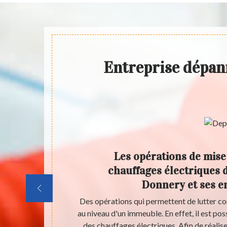
Entreprise dépan
 de
Les opérations de mise
fages
chauffages électriques d
et ses
Donnery et ses e
immeuble. Le
Des opérations qui permettent de lutter con
résenter des
au niveau d'un immeuble. En effet, il est pos
cessaire de
des chauffages électriques. Afin de réalise