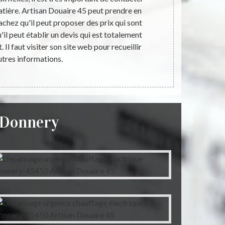
atière. Artisan Douaire 45 peut prendre en
procéder à 
achez qu'il peut proposer des prix qui sont
sont très di
'il peut établir un devis qui est totalement
Artisan Doua
Il faut visiter son site web pour recueillir
t
utres informations.
eDonnery