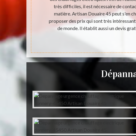
 il est très
très difficiles, il est nécessaire de cont
e. Artisan
matière. Artisan Douaire 45 peut s'en ch
qu'il peut
proposer des prix qui sont très intéressan
 beaucoup de
de monde. Il établit aussi un devis gra
agement.
Dépanna