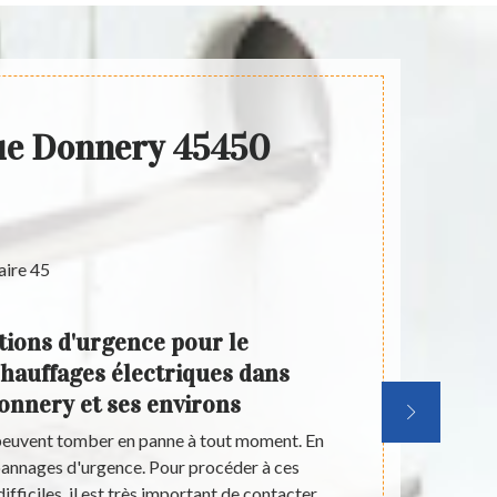
que Donnery 45450
tions d'urgence pour le
Arti
hauffages électriques dans
peut 
Donnery et ses environs
les c
 peuvent tomber en panne à tout moment. En
La multiplici
dépannages d'urgence. Pour procéder à ces
électriques
ifficiles, il est très important de contacter
travaux de 