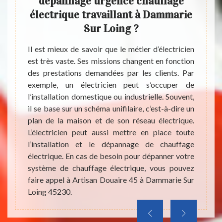
dépannage urgence chauffage
ch
électrique travaillant à Dammarie
vill
, vous
Sur Loing ?
uffage
 a des
Il est mieux de savoir que le métier d’électricien
Un gra
système
est très vaste. Ses missions changent en fonction
dans u
llation
des prestations demandées par les clients. Par
parti
llation
exemple, un électricien peut s’occuper de
problè
 cas de
l’installation domestique ou industrielle. Souvent,
est n
de vos
il se base sur un schéma unifilaire, c’est-à-dire un
d'urge
 est là
plan de la maison et de son réseau électrique.
import
se peut
L’électricien peut aussi mettre en place toute
matièr
uffage
l’installation et le dépannage de chauffage
servic
genre à
électrique. En cas de besoin pour dépanner votre
prix 
système de chauffage électrique, vous pouvez
beauco
faire appel à Artisan Douaire 45 à Dammarie Sur
gratui
Loing 45230.