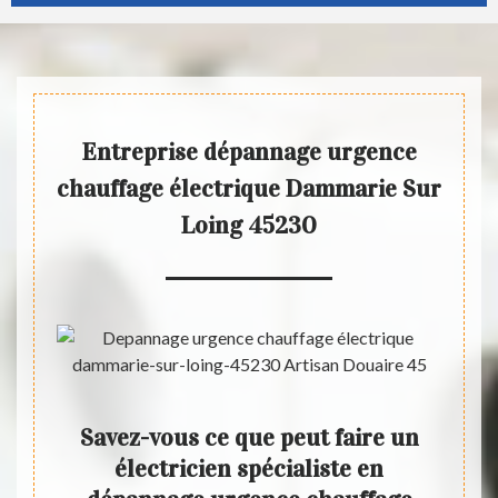
Entreprise dépannage urgence
chauffage électrique Dammarie Sur
Loing 45230
fage
Savez-vous ce que peut faire un
Art
fer à
électricien spécialiste en
de 