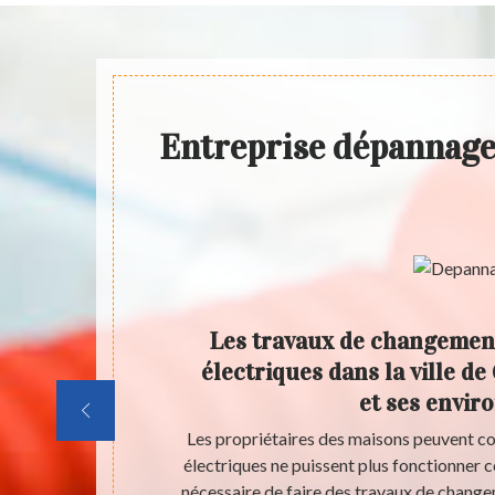
Entreprise dépannage 
des
Les travaux de changemen
e de
électriques dans la ville de
s
et ses envir
uvent se faire
Les propriétaires des maisons peuvent co
a mise en place
électriques ne puissent plus fonctionner co
ions qui sont
nécessaire de faire des travaux de change