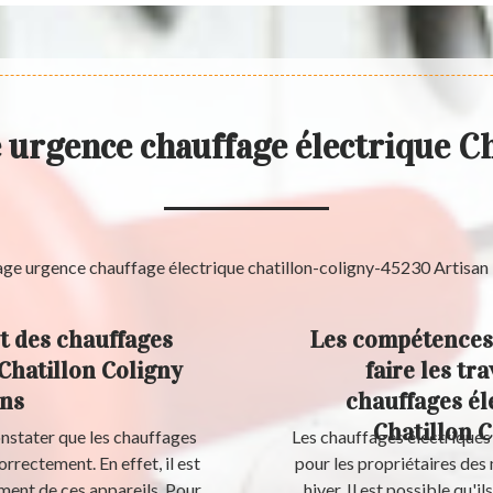
urgence chauffage électrique C
t des chauffages
Les compétences 
 Chatillon Coligny
faire les t
ons
chauffages éle
Chatillon C
nstater que les chauffages
Les chauffages électriques 
rrectement. En effet, il est
pour les propriétaires des 
ment de ces appareils. Pour
hiver. Il est possible qu'i