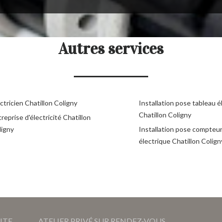
Autres services
ctricien Chatillon Coligny
Installation pose tableau é
Chatillon Coligny
reprise d'électricité Chatillon
ligny
Installation pose compteu
électrique Chatillon Colign
ITE
ATELIER PRIVÉ SUR RENDEZ-VOUS