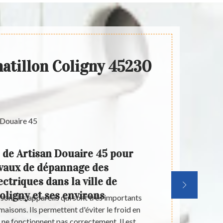
hatillon Coligny 45230
de Artisan Douaire 45 pour
Le
ravaux de dépannage des
dépan
ctriques dans la ville de
la vil
oligny et ses environs
sont les appareils qui sont très importants
Les chauffag
maisons. Ils permettent d'éviter le froid en
effet, il 
ls ne fonctionnent pas correctement. Il est
interventions