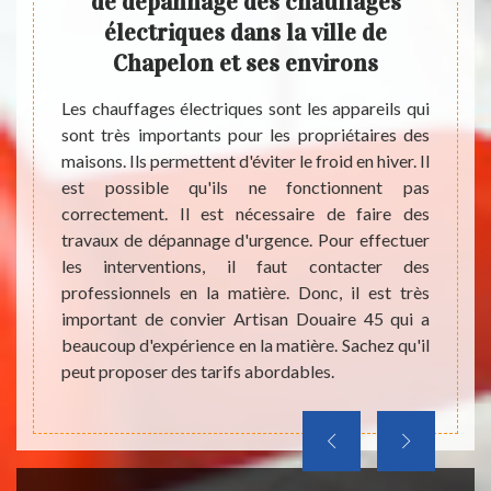
rons
de dépannage des chauffages
dé
électriques dans la ville de
 il est
Chapelon et ses environs
tion du
Dans u
ible de
électr
Les chauffages électriques sont les appareils qui
atière.
électr
sont très importants pour les propriétaires des
riciens
Après 
maisons. Ils permettent d'éviter le froid en hiver. Il
ut s'en
disjon
est possible qu'ils ne fonctionnent pas
 tarifs
Pour i
correctement. Il est nécessaire de faire des
bles à
chauff
travaux de dépannage d'urgence. Pour effectuer
ir les
électr
les interventions, il faut contacter des
lez le
45270 
professionnels en la matière. Donc, il est très
blir un
locali
important de convier Artisan Douaire 45 qui a
entrep
beaucoup d'expérience en la matière. Sachez qu'il
chauff
peut proposer des tarifs abordables.