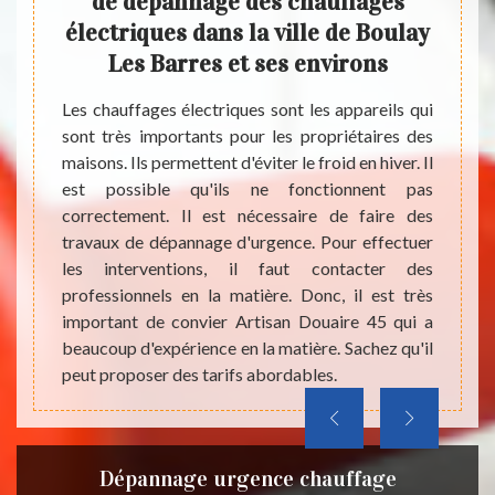
oulay
de dépannage des chauffages
vil
s
électriques dans la ville de Boulay
Les Barres et ses environs
bles au
Dans l
r. Les
il est
Les chauffages électriques sont les appareils qui
fet, il
du sys
sont très importants pour les propriétaires des
issent
faire 
maisons. Ils permettent d'éviter le froid en hiver. Il
ement.
Pour n
est possible qu'ils ne fonctionnent pas
ce pour
profes
correctement. Il est nécessaire de faire des
ire ces
charge
travaux de dépannage d'urgence. Pour effectuer
ntacter
qui s
les interventions, il faut contacter des
Douaire
beauc
professionnels en la matière. Donc, il est très
il peut
rense
important de convier Artisan Douaire 45 qui a
les et
téléph
beaucoup d'expérience en la matière. Sachez qu'il
devis 
peut proposer des tarifs abordables.
Dépannage urgence chauffage