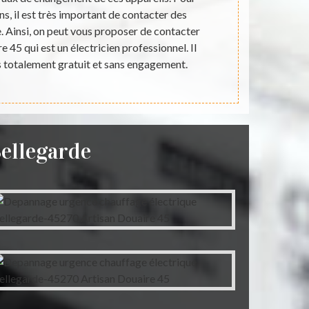
ns, il est très important de contacter des
réaliser de
e. Ainsi, on peut vous proposer de contacter
important
e 45 qui est un électricien professionnel. Il
Douaire 4
s totalement gratuit et sans engagement.
proposer de
monde. 
ellegarde