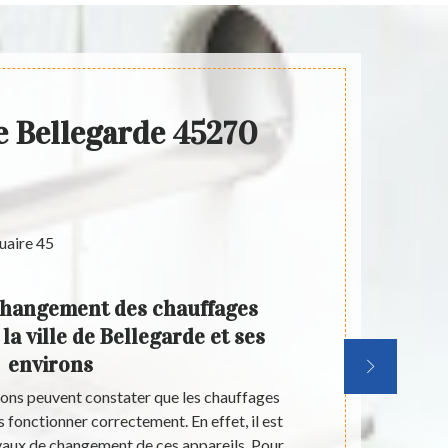
e Bellegarde 45270
changement des chauffages
Ar
la ville de Bellegarde et ses
dépa
environs
électr
sons peuvent constater que les chauffages
Un grand no
s fonctionner correctement. En effet, il est
chauffage é
avaux de changement de ces appareils. Pour
problèmes 