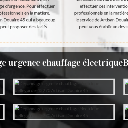
ge d'urgence. Pour effectuer
effectuer ces interventio
rofessionnels en la matière.
professionnels en la matièr
san Douaire 45 qui a beaucoup
le service de Artisan Douair
 peut proposer des tarifs
peut vous établir un devi
e urgence chauffage électriqueB