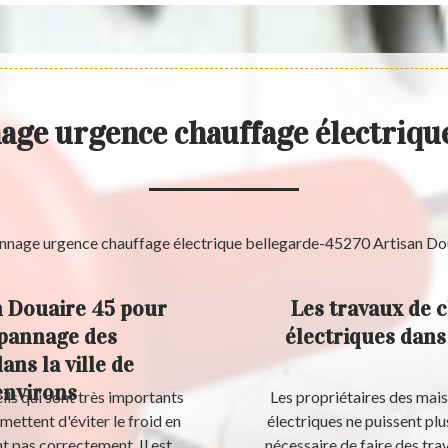
age urgence chauffage électriqu
n Douaire 45 pour
Les travaux de 
épannage des
électriques dans 
ans la ville de
environs
ils qui sont très importants
Les propriétaires des mai
mettent d'éviter le froid en
électriques ne puissent plu
ent pas correctement. Il est
nécessaire de faire des tr