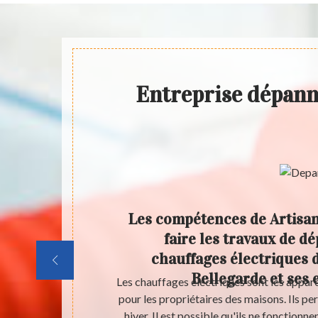
Entreprise dépann
ce pour
Les compétences de Artisa
lle de
faire les travaux de d
chauffages électriques d
Bellegarde et ses 
n immeuble est
Les chauffages électriques sont les appare
ffet, il est
pour les propriétaires des maisons. Ils per
oblèmes de
hiver. Il est possible qu'ils ne fonctionn