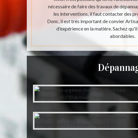
pour réaliser
nécessaire de faire des travaux de dépanna
il est très
les interventions, il faut contacter des p
e. Artisan
Donc, il est très important de convier Arti
proposer des
d'expérience en la matière. Sachez qu'il
.
abordables.
Dépannag