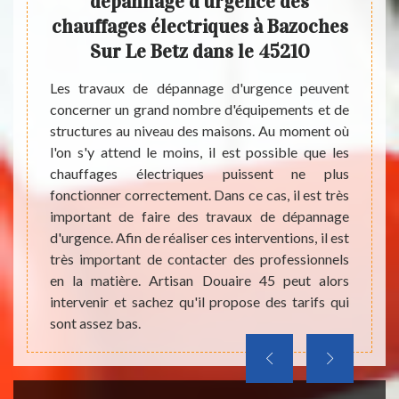
age
dépannage d'urgence des
vil
 Betz
chauffages électriques à Bazoches
Sur Le Betz dans le 45210
llation
Les ch
tableau
qui so
Les travaux de dépannage d'urgence peuvent
 faire.
Dans ce
concerner un grand nombre d'équipements et de
pose du
Or, les
structures au niveau des maisons. Au moment où
ements.
effect
l'on s'y attend le moins, il est possible que les
tifs de
des ex
chauffages électriques puissent ne plus
cter un
un éle
fonctionner correctement. Dans ce cas, il est très
azoches
ces in
important de faire des travaux de dépannage
nantes.
matéri
d'urgence. Afin de réaliser ces interventions, il est
 45 qui
bonne
très important de contacter des professionnels
ner et
rense
en la matière. Artisan Douaire 45 peut alors
direct
intervenir et sachez qu'il propose des tarifs qui
sont assez bas.