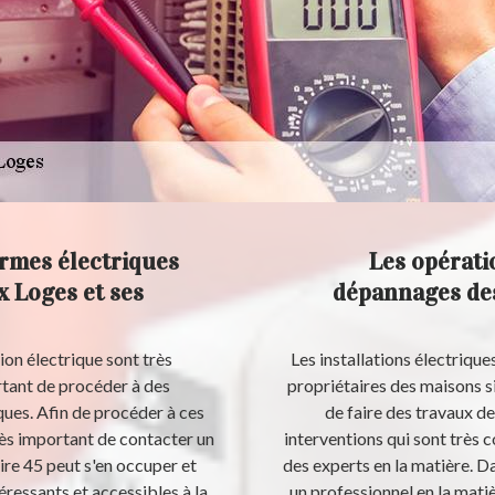
rmes électriques
Les opérati
ux Loges et ses
dépannages des
ion électrique sont très
Les installations électriqu
rtant de procéder à des
propriétaires des maisons si 
ques. Afin de procéder à ces
de faire des travaux d
 très important de contacter un
interventions qui sont très 
ire 45 peut s'en occuper et
des experts en la matière. Da
éressants et accessibles à la
un professionnel en la mati