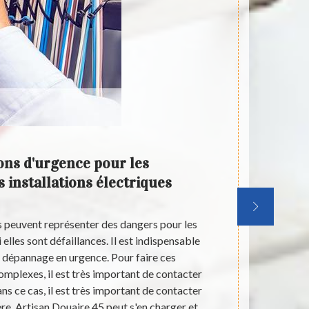
ons d'urgence pour les
Les t
 installations électriques
dan
es peuvent représenter des dangers pour les
Les éléments 
elles sont défaillances. Il est indispensable
très im
e dépannage en urgence. Pour faire ces
électrique
complexes, il est très important de contacter
électrici
ns ce cas, il est très important de contacter
pouvons vous 
ère. Artisan Douaire 45 peut s'en charger et
recommandons