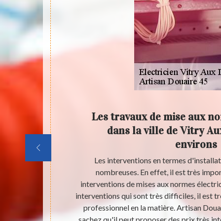
 de
Les travaux de mise aux no
 Vitry
dans la ville de Vitry A
environs
nsommation en
Les interventions en termes d'installat
 changer pour
nombreuses. En effet, il est très impo
ntions qui sont
interventions de mises aux normes électri
ssionnel en la
interventions qui sont très difficiles, il est
 noter qu'il
professionnel en la matière. Artisan Doua
r recueillir
sachez qu'il peut proposer des prix très int