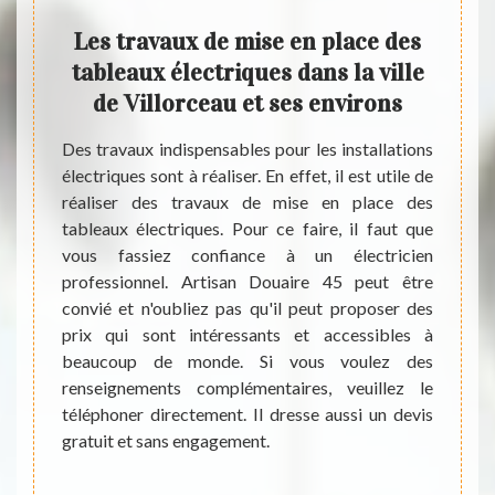
pour
Les travaux de mise en place des
Q
dans
tableaux électriques dans la ville
pla
s
de Villorceau et ses environs
dan
Des travaux indispensables pour les installations
électriques sont à réaliser. En effet, il est utile de
trique
Les éc
réaliser des travaux de mise en place des
es plus
partic
tableaux électriques. Pour ce faire, il faut que
 Dans ce
import
vous fassiez confiance à un électricien
 d'un
ces t
professionnel. Artisan Douaire 45 peut être
céder à
import
convié et n'oubliez pas qu'il peut proposer des
ons de
matiè
prix qui sont intéressants et accessibles à
Artisan
conta
beaucoup de monde. Si vous voulez des
z qu'il
électr
renseignements complémentaires, veuillez le
nts et
propos
téléphoner directement. Il dresse aussi un devis
'autres
recuei
gratuit et sans engagement.
ement.
veuill