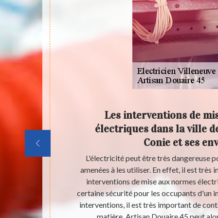
es
Les interventions de m
ve Sur
électriques dans la ville 
Conie et ses en
une pléthore
L'électricité peut être très dangereuse p
n place des
amenées à les utiliser. En effet, il est trè
ui sont très
interventions de mise aux normes électr
 la matière.
certaine sécurité pour les occupants d'un 
ssionnel comme
interventions, il est très important de con
tarifs qui ne
matière. Artisan Douaire 45 peut alo