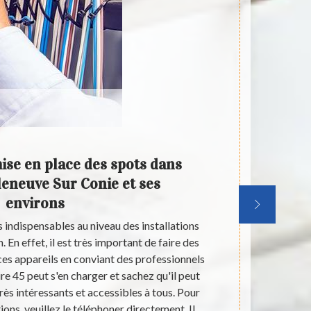
ise en place des spots dans
Qui
lleneuve Sur Conie et ses
écl
environs
Villen
 indispensables au niveau des installations
Les éclairage
 En effet, il est très important de faire des
habitations. 
ces appareils en conviant des professionnels
ces travaux
re 45 peut s'en charger et sachez qu'il peut
professionne
rès intéressants et accessibles à tous. Pour
Artisan Douai
ions, veuillez le téléphoner directement. Il
proposer