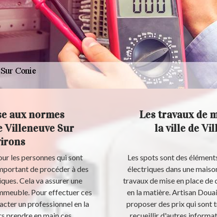
ise aux normes
Les travaux de m
de Villeneuve Sur
la ville de Vi
virons
our les personnes qui sont
Les spots sont des éléments
s important de procéder à des
électriques dans une maison.
iques. Cela va assurer une
travaux de mise en place de 
immeuble. Pour effectuer ces
en la matière. Artisan Douai
tacter un professionnel en la
proposer des prix qui sont t
rs prendre en main ces
recueillir d'autres informat