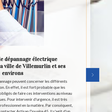
de dépannage électrique
Les t
 ville de Villemurlin et ses
dans 
environs
annage peuvent concerner les différents
Les éléments 
. En effet, il est fort probable que les
très im
obligés de faire ces interventions au niveau
électrique
ues. Pour intervenir d'urgence, il est très
électrici
rofessionnel en la matière. Par conséquent,
pouvons vous 
ontacter Artisan Douaire 45. Il s'agit d'un
recommandons