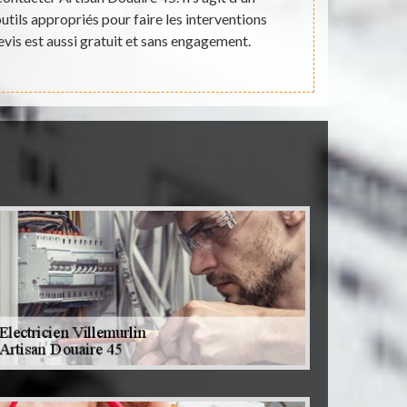
outils appropriés pour faire les interventions
pas qu'il pe
evis est aussi gratuit et sans engagement.