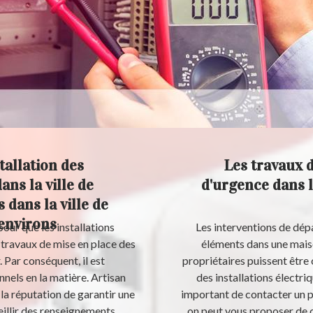
tallation des
Les travaux 
ns la ville de
d'urgence dans la
 dans la ville de
 environs
our que les installations
Les interventions de dép
 travaux de mise en place des
éléments dans une maison
 Par conséquent, il est
propriétaires puissent être 
nels en la matière. Artisan
des installations électriq
la réputation de garantir une
important de contacter un p
eillir des renseignements
on peut vous proposer de c