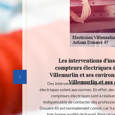
 des
Les interventions d'ins
e de
compteurs électriques da
5600 ?
Villemurlin et ses environs
Villemurlin et ses
 au niveau des
Des interventions sont indispensables p
in de réaliser
électriques soient aux normes. En effet, des
contacter un
compteurs électriques sont à réaliser.
 de contacter
indispensable de contacter des profession
hez qu'il peut
Douaire 45 est normalement convié, car il a 
illir les
très bonne qualité de travail. Pour recu