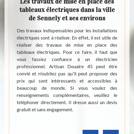
lace
Les travaux de mise en place des
Le
dans
tableaux électriques dans la ville
écla
de Sennely et ses environs
ns, des
Des travaux indispensables pour les installations
Pour l
triques
électriques sont à réaliser. En effet, il est utile de
est i
il est
réaliser des travaux de mise en place des
indisp
ions en
tableaux électriques. Pour ce faire, il faut que
réalis
e. Dans
vous fassiez confiance à un électricien
éclai
cter un
professionnel. Artisan Douaire 45 peut être
interv
ent, on
convié et n'oubliez pas qu'il peut proposer des
import
Artisan
prix qui sont intéressants et accessibles à
matièr
nel qui
beaucoup de monde. Si vous voulez des
est à
. Pour
renseignements complémentaires, veuillez le
matéri
llez le
téléphoner directement. Il dresse aussi un devis
très b
gratuit et sans engagement.
informa