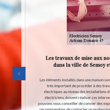
rmes
Les travaux de mise aux no
t ses
dans la ville de Semoy e
es qui sont
Les éléments installés dans une maison sont 
rocéder à des
très important de procéder à des tra
assurer une
électriques au niveau des installations é
effectuer ces
électriciens doivent réaliser ces interv
sionnel en la
pouvons vous conseiller de convier des exp
ain ces
recommandons de contacter un professionn