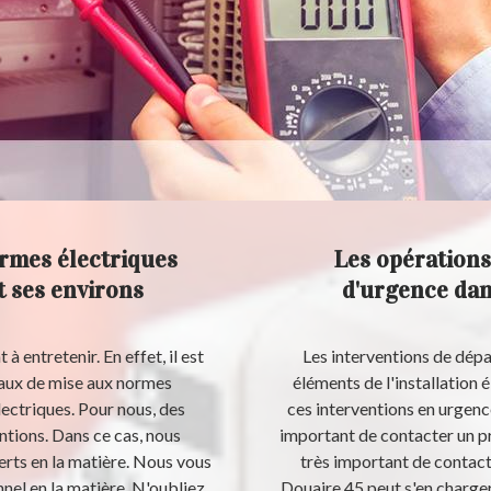
rmes électriques
Les opérations
t ses environs
d'urgence dans
à entretenir. En effet, il est
Les interventions de dépa
vaux de mise aux normes
éléments de l'installation él
lectriques. Pour nous, des
ces interventions en urgence.
entions. Dans ce cas, nous
important de contacter un pro
erts en la matière. Nous vous
très important de contact
el en la matière. N'oubliez
Douaire 45 peut s'en charger