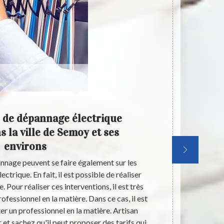
 de dépannage électrique
Les t
 la ville de Semoy et ses
élec
environs
nnage peuvent se faire également sur les
Les éclaira
ectrique. En fait, il est possible de réaliser
dans les mai
 Pour réaliser ces interventions, il est très
d'installatio
fessionnel en la matière. Dans ce cas, il est
contacter de
er un professionnel en la matière. Artisan
experts en la
 et sachez qu'il peut proposer des tarifs qui
électricie