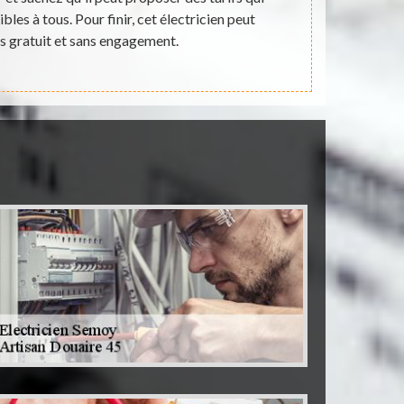
bles à tous. Pour finir, cet électricien peut
expert expér
is gratuit et sans engagement.