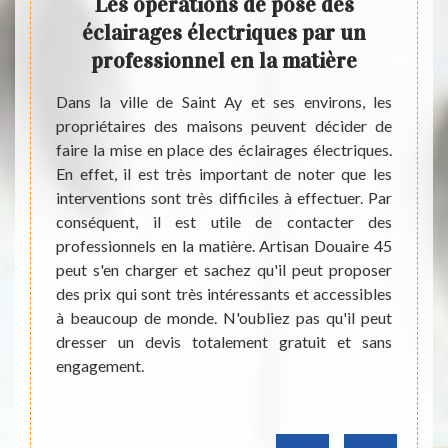
tion
Les opérations de pose des
Save
ns la
éclairages électriques par un
l'él
rons
professionnel en la matière
ses
Dans la ville de Saint Ay et ses environs, les
Il ex
propriétaires des maisons peuvent décider de
réalisé
faire la mise en place des éclairages électriques.
d’un r
our que
En effet, il est très important de noter que les
pose d
mes. En
interventions sont très difficiles à effectuer. Par
électr
ce des
conséquent, il est utile de contacter des
électr
r. Par
professionnels en la matière. Artisan Douaire 45
électr
ter des
peut s'en charger et sachez qu'il peut proposer
probl
aire 45
des prix qui sont très intéressants et accessibles
rempla
tion de
à beaucoup de monde. N'oubliez pas qu'il peut
pour l
l. Pour
dresser un devis totalement gratuit et sans
Douair
taires,
engagement.
45130 
t aussi
et sans