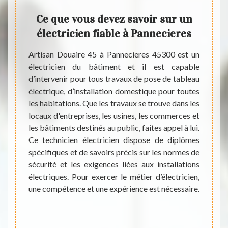
ge
Ce que vous devez savoir sur un
Les
ville
électricien fiable à Pannecieres
des
ons
dans
Artisan Douaire 45 à Pannecieres 45300 est un
électricien du bâtiment et il est capable
e faire
d’intervenir pour tous travaux de pose de tableau
llation
Des tr
électrique, d’installation domestique pour toutes
iser ces
électr
les habitations. Que les travaux se trouve dans les
er ces
effet,
locaux d'entreprises, les usines, les commerces et
ntacter
travau
les bâtiments destinés au public, faites appel à lui.
 il est
électri
Ce technicien électricien dispose de diplômes
nnel en
très i
spécifiques et de savoirs précis sur les normes de
charger
matièr
sécurité et les exigences liées aux installations
ui sont
contac
électriques. Pour exercer le métier d’électricien,
ir, cet
Douair
une compétence et une expérience est nécessaire.
et sans
propos
beauc