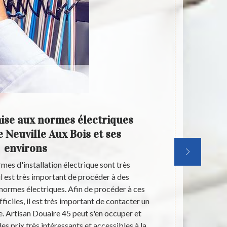
mise aux normes électriques
Les
de Neuville Aux Bois et ses
éle
environs
rmes d'installation électrique sont très
Dans la ville
il est très important de procéder à des
maisons p
normes électriques. Afin de procéder à ces
électriques. 
fficiles, il est très important de contacter un
sont très dif
e. Artisan Douaire 45 peut s'en occuper et
des professio
es prix très intéressants et accessibles à la
sachez qu