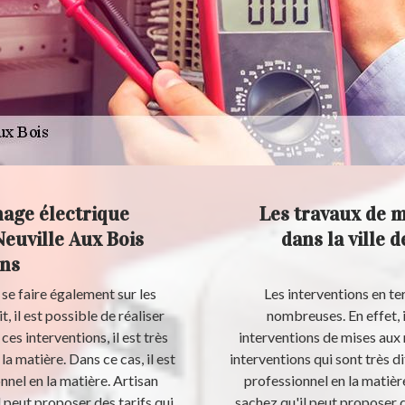
nage électrique
Les travaux de 
Neuville Aux Bois
dans la ville 
ons
se faire également sur les
Les interventions en te
t, il est possible de réaliser
nombreuses. En effet, 
ces interventions, il est très
interventions de mises aux 
a matière. Dans ce cas, il est
interventions qui sont très di
nel en la matière. Artisan
professionnel en la matièr
 peut proposer des tarifs qui
sachez qu'il peut proposer d