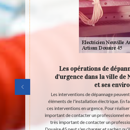
riques
Les opérations de dépan
 ses
d'urgence dans la ville de 
et ses envir
 effet, il est
Les interventions de dépannage peuvent 
x normes
éléments de l'installation électrique. En fai
r nous, des
ces interventions en urgence. Pour réaliser 
 cas, nous
important de contacter un professionnel en l
ère. Nous vous
très important de contacter un profession
re. N'oubliez
Douaire 45 peut s'en charger et sachez qu'il