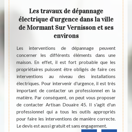
s
Les travaux de dépannage
Ce 
 un
électrique d'urgence dans la ville
éle
re
de Mormant Sur Vernisson et ses
environs
 et ses
Artis
peuvent
45700 
Les interventions de dépannage peuvent
airages
capabl
concerner les différents éléments dans une
de noter
tablea
maison. En effet, il est fort probable que les
ciles à
pour t
propriétaires puissent être obligés de faire ces
ontacter
trouve
interventions au niveau des installations
Douaire
les c
électriques. Pour intervenir d'urgence, il est très
roposer
public,
important de contacter un professionnel en la
ssibles
dispos
matière. Par conséquent, on peut vous proposer
il peut
précis
de contacter Artisan Douaire 45. Il s'agit d'un
t sans
liées a
professionnel qui a tous les outils appropriés
métie
pour faire les interventions de manière correcte.
expéri
Le devis est aussi gratuit et sans engagement.