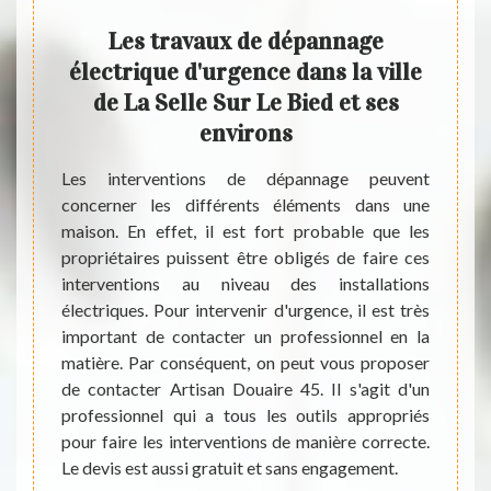
r les
Les travaux de dépannage
Ré
ns
électrique d'urgence dans la ville
mac
de La Selle Sur Le Bied et ses
inst
environs
élec
ésenter
sons si
Les interventions de dépannage peuvent
able de
concerner les différents éléments dans une
Vous p
e. Pour
maison. En effet, il est fort probable que les
proche
xes, il
propriétaires puissent être obligés de faire ces
change
s en la
interventions au niveau des installations
plus d
tant de
électriques. Pour intervenir d'urgence, il est très
confor
Artisan
important de contacter un professionnel en la
créer 
il peut
matière. Par conséquent, on peut vous proposer
agrand
ants et
de contacter Artisan Douaire 45. Il s'agit d'un
électr
professionnel qui a tous les outils appropriés
Sur Le
pour faire les interventions de manière correcte.
C’est 
Le devis est aussi gratuit et sans engagement.
problè