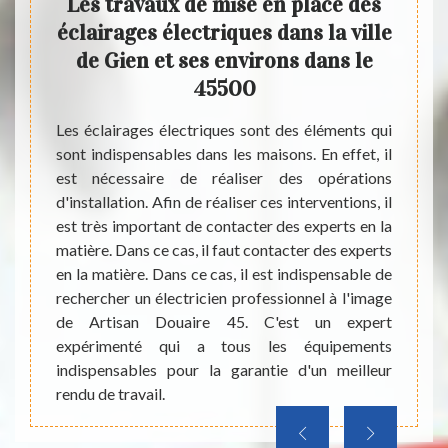
lace
Les travaux de mise en place des
Ce 
dans
éclairages électriques dans la ville
de Gien et ses environs dans le
Artis
45500
élect
travaux
d’inte
es sont
Les éclairages électriques sont des éléments qui
électr
able de
sont indispensables dans les maisons. En effet, il
les ha
ant des
est nécessaire de réaliser des opérations
locaux
 il est
d'installation. Afin de réaliser ces interventions, il
les bât
l en la
est très important de contacter des experts en la
Ce tec
roposer
matière. Dans ce cas, il faut contacter des experts
spécif
'est un
en la matière. Dans ce cas, il est indispensable de
sécuri
aucoup
rechercher un électricien professionnel à l'image
électr
eillir
de Artisan Douaire 45. C'est un expert
une co
éphoner
expérimenté qui a tous les équipements
indispensables pour la garantie d'un meilleur
rendu de travail.