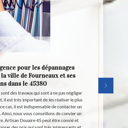
rgence pour les dépannages
Les t
la ville de Fourneaux et ses
dans 
ns dans le 45380
sont des travaux qui sont à ne pas négliger
Les inte
, il est très important de les réaliser le plus
nombreu
e cas, il est indispensable de contacter un
intervention
. Ainsi, nous vous conseillons de convier un
interventions 
re. Artisan Douaire 45 peut être convié et
professionn
poser des prix qui sont très intéressants et
sachez qu'il 