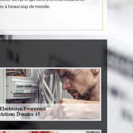
es à beaucoup de monde.
majorité
comp