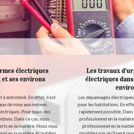
rmes électriques
Les travaux d'u
 et ses environs
électriques dans 
enviro
à entretenir. En effet, il est
Les dépannages électriques 
vaux de mise aux normes
pour les habitations. En effet
lectriques. Pour nous, des
rapidement possible. Dans c
entions. Dans ce cas, nous
professionnel en la matière
erts en la matière. Nous vous
professionnel en la matiè
el en la matière. N'oubliez
n'oubliez pas qu'il peut pro