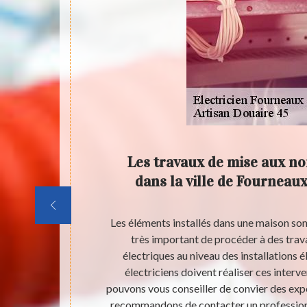
ts dans
Les travaux de mise aux no
ons
dans la ville de Fourneaux
installations
Les éléments installés dans une maison sont 
t de faire des
très important de procéder à des tra
professionnels
électriques au niveau des installations é
ez qu'il peut
électriciens doivent réaliser ces interv
s à tous. Pour
pouvons vous conseiller de convier des exp
rectement. Il
recommandons de contacter un professionn