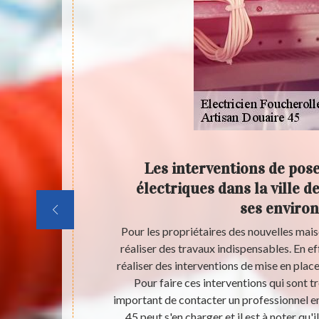
un
Les interventions de pose
 à
électriques dans la ville d
ses environ
électricien.
Pour les propriétaires des nouvelles maiso
aison neuve la
réaliser des travaux indispensables. En eff
e, la mise en
réaliser des interventions de mise en place
re appel à un
Pour faire ces interventions qui sont tr
ectrique et le
important de contacter un professionnel en
n pour l’un de
45 peut s'en charger et il est à noter qu'