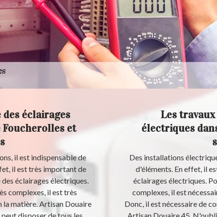
 des éclairages
Les travaux
e Foucherolles et
électriques dans
s
ns, il est indispensable de
Des installations électriq
et, il est très important de
d'éléments. En effet, il e
 des éclairages électriques.
éclairages électriques. Po
ès complexes, il est très
complexes, il est nécessai
 la matière. Artisan Douaire
Donc, il est nécessaire de c
il peut disposer de tous les
Artisan Douaire 45. N'oubli