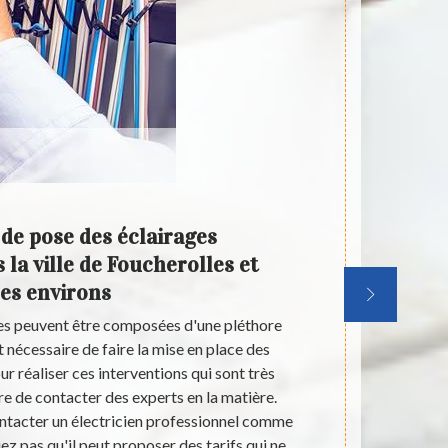
 de pose des éclairages
Qui
 la ville de Foucherolles et
écl
ses environs
Fouche
ues peuvent être composées d'une pléthore
Les éclairage
st nécessaire de faire la mise en place des
habitations. 
ur réaliser ces interventions qui sont très
ces travaux
re de contacter des experts en la matière.
professionne
ontacter un électricien professionnel comme
Artisan Douai
ez pas qu'il peut proposer des tarifs qui ne
proposer