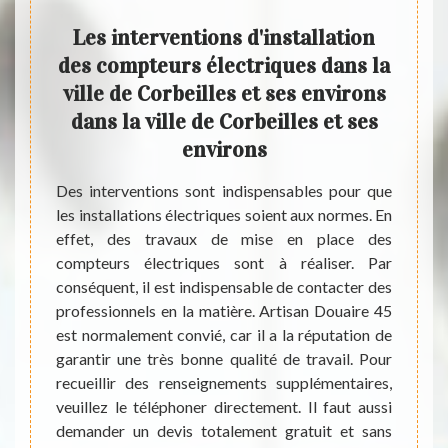
r les
Les interventions d'installation
Le
ns
des compteurs électriques dans la
dép
ville de Corbeilles et ses environs
vill
dans la ville de Corbeilles et ses
ésenter
environs
sons si
Les dé
able de
sont à
Des interventions sont indispensables pour que
e. Pour
effet, 
les installations électriques soient aux normes. En
xes, il
rapid
effet, des travaux de mise en place des
s en la
indisp
compteurs électriques sont à réaliser. Par
tant de
matièr
conséquent, il est indispensable de contacter des
Artisan
un pro
professionnels en la matière. Artisan Douaire 45
il peut
45 peu
est normalement convié, car il a la réputation de
ants et
propos
garantir une très bonne qualité de travail. Pour
access
recueillir des renseignements supplémentaires,
veuillez le téléphoner directement. Il faut aussi
demander un devis totalement gratuit et sans