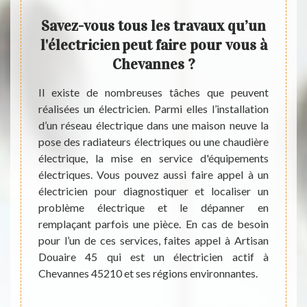
s
Savez-vous tous les travaux qu’un
 un
l'électricien peut faire pour vous à
élec
re
Chevannes ?
d
ns, les
Il existe de nombreuses tâches que peuvent
Les i
ider de
réalisées un électricien. Parmi elles l’installation
conce
riques.
d’un réseau électrique dans une maison neuve la
maison
que les
pose des radiateurs électriques ou une chaudière
propri
er. Par
électrique, la mise en service d'équipements
inter
er des
électriques. Vous pouvez aussi faire appel à un
électr
aire 45
électricien pour diagnostiquer et localiser un
import
roposer
problème électrique et le dépanner en
matièr
ssibles
remplaçant parfois une pièce. En cas de besoin
de con
il peut
pour l’un de ces services, faites appel à Artisan
profes
t sans
Douaire 45 qui est un électricien actif à
pour f
Chevannes 45210 et ses régions environnantes.
Le dev