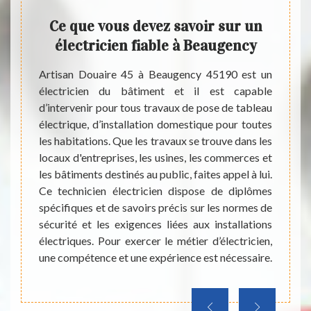
e
Ce que vous devez savoir sur un
Les
ville
électricien fiable à Beaugency
de
ns
vill
Artisan Douaire 45 à Beaugency 45190 est un
électricien du bâtiment et il est capable
euvent
Les c
d’intervenir pour tous travaux de pose de tableau
ns une
mesure
électrique, d’installation domestique pour toutes
que les
En eff
les habitations. Que les travaux se trouve dans les
ire ces
éviter 
locaux d'entreprises, les usines, les commerces et
ations
interv
les bâtiments destinés au public, faites appel à lui.
st très
import
Ce technicien électricien dispose de diplômes
l en la
matièr
spécifiques et de savoirs précis sur les normes de
roposer
veuill
sécurité et les exigences liées aux installations
it d'un
des pr
électriques. Pour exercer le métier d’électricien,
ropriés
inform
une compétence et une expérience est nécessaire.
rrecte.
Enfin
nt.
engag